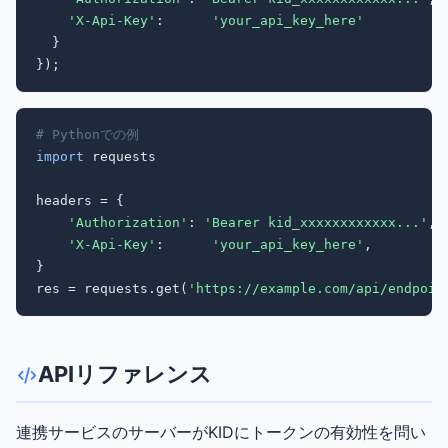
'X-Api-Key'
:      
'your_api_key_here'
  }

});
# Pythonでの例
import
 requests

headers = {

'Authorization'
: 
'Bearer kid_xxxxxxxxxxxx...'
,

'X-Api-Key'
:      
'your_api_key_here'
,

}

res = requests.get(
'https://example.com/api/endpoin
APIリファレンス
連携サービスのサーバーがKIDにトークンの有効性を問い