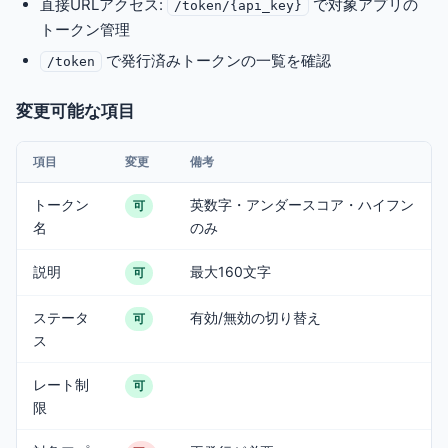
直接URLアクセス:
で対象アプリの
/token/{api_key}
トークン管理
で発行済みトークンの一覧を確認
/token
変更可能な項目
項目
変更
備考
トークン
英数字・アンダースコア・ハイフン
可
名
のみ
説明
最大160文字
可
ステータ
有効/無効の切り替え
可
ス
レート制
可
限