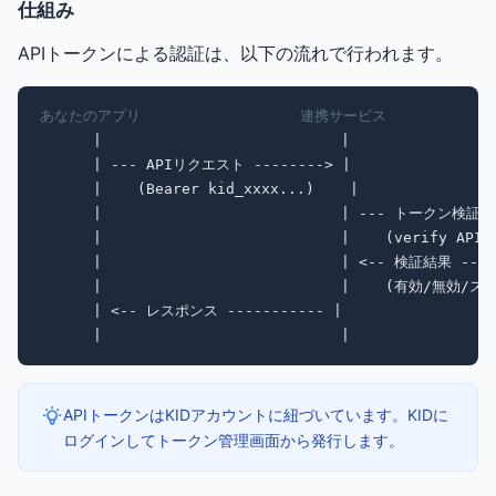
仕組み
APIトークンによる認証は、以下の流れで行われます。
あなたのアプリ                  連携サービス             
      |                           |                 
      | --- APIリクエスト --------> |                 
      |    (Bearer kid_xxxx...)    |                
      |                           | --- トークン検証 --
      |                           |    (verify API) 
      |                           | <-- 検証結果 -----
      |                           |    (有効/無効/スコ
      | <-- レスポンス ----------- |                  
      |                           |                
APIトークンはKIDアカウントに紐づいています。KIDに
ログインしてトークン管理画面から発行します。