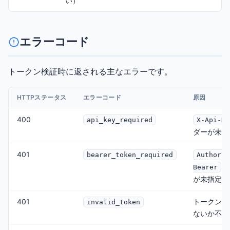
い）
エラーコード
トークン検証時に返される主なエラーです。
HTTPステータス
エラーコード
原因
400
api_key_required
X-Api-Ke
ダーが未指
401
bearer_token_required
Authoriz
ヘ
Bearer
が未指定
401
トークンが
invalid_token
ないか不正