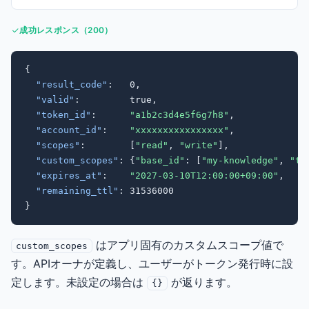
成功レスポンス（200）
{

"result_code"
:   0,

"valid"
:         true,

"token_id"
:      
"a1b2c3d4e5f6g7h8"
,

"account_id"
:    
"xxxxxxxxxxxxxxxx"
,

"scopes"
:        [
"read"
, 
"write"
],

"custom_scopes"
: {
"base_id"
: [
"my-knowledge"
, 
"te
"expires_at"
:    
"2027-03-10T12:00:00+09:00"
,

"remaining_ttl"
: 31536000

}
はアプリ固有のカスタムスコープ値で
custom_scopes
す。APIオーナが定義し、ユーザーがトークン発行時に設
定します。未設定の場合は
が返ります。
{}