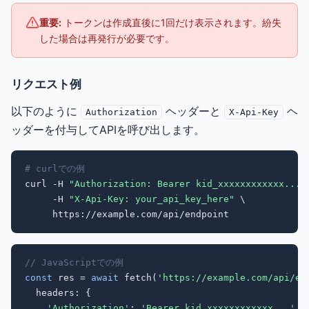
重要:
トークンは作成直後に1回だけ表示されます。紛失
した場合は再発行が必要です。
リクエスト例
以下のように
ヘッダーと
ヘ
Authorization
X-Api-Key
ッダーを付与してAPIを呼び出します。
# curlでの例
curl -H 
"Authorization: Bearer kid_xxxxxxxxxxxx..."
     -H 
"X-Api-Key: your_api_key_here"
 \

     https://example.com/api/endpoint
// JavaScriptでの例
const
 res = 
await
 fetch(
'https://example.com/api/en
  headers: {

'Authorization'
: 
'Bearer kid_xxxxxxxxxxxx...'
,
