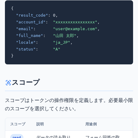
{

"result_code"
: 0,

"account_id"
:  
"xxxxxxxxxxxxxxxx"
,

"email"
:       
"user@example.com"
,

"full_name"
:   
"山田 太郎"
,

"locale"
:      
"ja_JP"
,

"status"
:      
"A"
}
スコープ
スコープはトークンの操作権限を定義します。必要最小限
のスコープを選択してください。
スコープ
説明
用途例
データの読み取り
フォーム回答の取
read